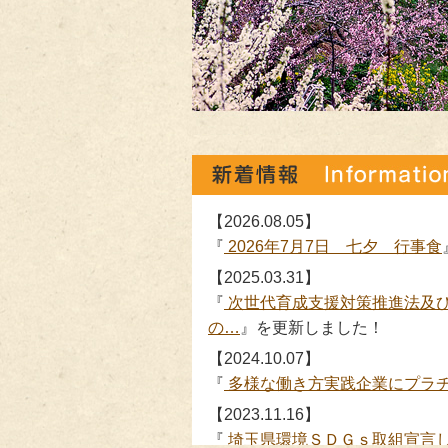
【2026.08.05】
『
2026年7月7日 七夕 行事食
【2025.03.31】
『
次世代育成支援対策推進法及
の…
』を更新しました！
【2024.10.07】
『
多様な働き方実践企業にプラ
【2023.11.16】
『
埼玉県環境ＳＤＧｓ取組宣言